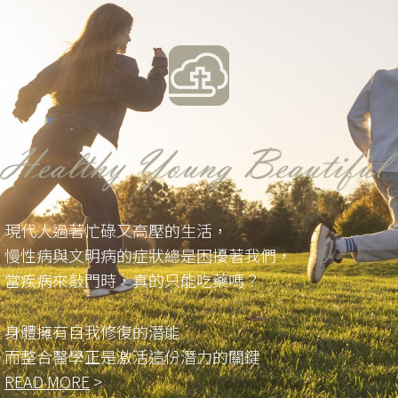
現代人過著忙碌又高壓的生活，
慢性病與文明病的症狀總是困擾著我們，
當疾病來敲門時，真的只能吃藥嗎？
身體擁有自我修復的潛能
而整合醫學正是激活這份潛力的關鍵
READ MORE
>