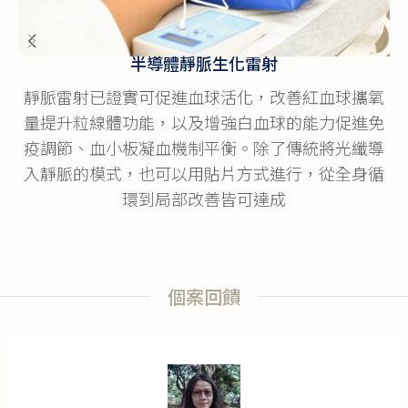
遠紅外線艙
以促進身體內細胞的活力與粒線體的機
融合了中西認可
身體進入艙中暴露在生物組織可吸收光
能、電能及負離
5分鐘即可活絡氣血放鬆筋膜，促進毒
理療，從而創
素、重金屬等物質代謝
環，修復
個案回饋