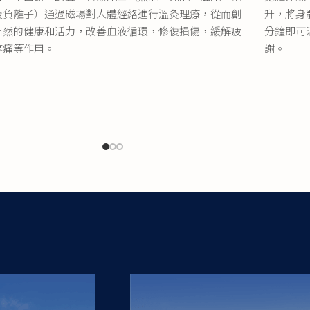
合了中西認可的五種有效能量（熱能、光能、磁能、電
遠紅外線
及負離子）通過磁場對人體經絡進行溫灸理療，從而創
升，將身
自然的健康和活力，改善血液循環，修復損傷，緩解疲
分鐘即可
疼痛等作用。
謝。