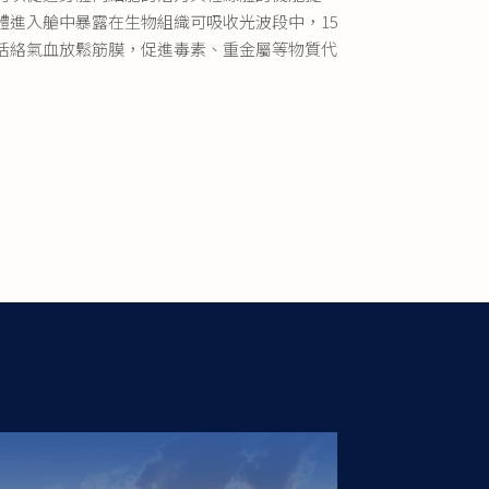
可以促進身體內細胞的活力與粒線體的機能提
InBody 380
是
體進入艙中暴露在生物組織可吸收光波段中，15
生物電阻抗技術
活絡氣血放鬆筋膜，促進毒素、重金屬等物質代
量、總身體水分
胞外水分比率與
評估的準確性，