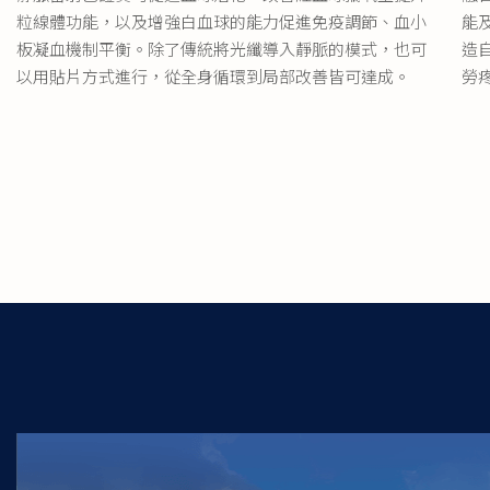
融
靜脈雷射已證實可促進血球活化，改善紅血球攜氧量提升
能
粒線體功能，以及增強白血球的能力促進免疫調節、血小
造
板凝血機制平衡。除了傳統將光纖導入靜脈的模式，也可
勞
以用貼片方式進行，從全身循環到局部改善皆可達成。