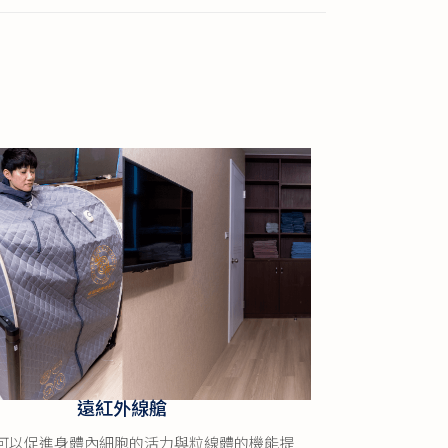
遠紅外線艙
身體